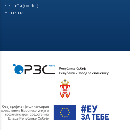
Број лица и домаћинстава у становима и настањеним
Колачићи (cookies)
просторијама
Мапа сајта
07.07.2023.
Домаћинства према броју чланова
16.06.2023.
Матерњи језик, вероисповест и национална
припадност
08.06.2023.
Собе и помоћне просторије у стану
25.05.2023.
СТАРОСТ И ПОЛ
18.05.2023.
Број и површина стамбених јединица
28.04.2023.
Коначни резултати - Национална припадност