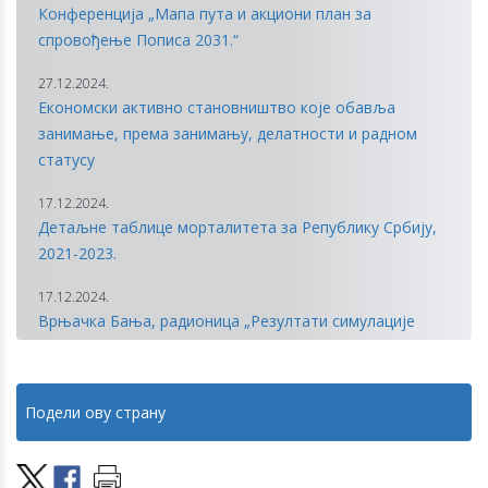
Конференција „Мапа пута и акциони план за
спровођење Пописа 2031.“
27.12.2024.
Економски активно становништво које обавља
занимање, према занимању, делатности и радном
статусу
17.12.2024.
Детаљне таблице морталитета за Републику Србију,
2021-2023.
17.12.2024.
Врњачка Бања, радионица „Резултати симулације
пописа на бази административних регистара“
18.10.2024.
Подели ову страну
Пројекције становништва Републике Србије 2022–
2052.
25.09.2024.