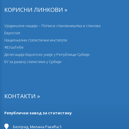
Упоредни преглед броја становника и домаћинстава
КОРИСНИ ЛИНКОВИ »
по пописима 1948–2022.
28.12.2023.
Уједињене нације – Пописи становништва и станова
Број станова према врсти зграде, години изградње и
Евростат
спрату
Национални статистички институти
#ЕУзаТебе
22.12.2023.
Становништво према појединачним годинама
Делегација Европске уније у Републици Србији
старости и према похађању школе
EУ за развој статистике у Србији
01.12.2023.
Становништво према статусу инвалидитета и врсти
проблема особа са инвалидитетом
КОНТАКТИ »
17.11.2023.
Становништво према економској активности
Републички завод за статистику
15.11.2023.
Грејање у настањеним становима без централног
Београд, Милана Ракића 5
грејања