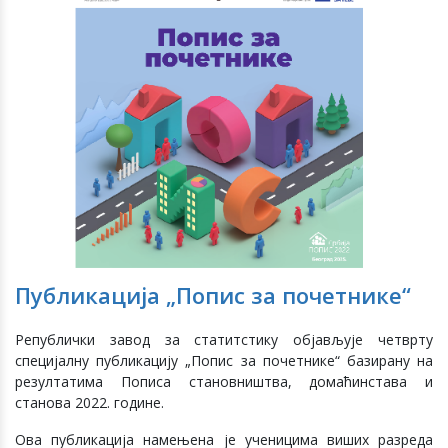
Публикација „Попис за почетнике“
Републички завод за статитстику објављује четврту
специјалну публикацију „Попис за почетнике“ базирану на
резултатима Пописа становништва, домаћинстава и
станова 2022. године.
Ова публикација намењена је ученицима виших разреда