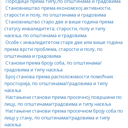
Породице према типу,по општинама и градовима
Становништво према економској активности,
старости и полу, по општинама и градовима
Становништво старо две и више година према
статусу инвалидитета, старости, полу и типу
насеља, по општинама и градовима
Oсобе с инвалидитетом старе две или више година
према врсти проблема, старости и полу, по
општинама и градовима
Станови према броју соба, по општинама/
градовима и типу насеља
Број станова према расположивости помоћних
просторија, по општинама/градовима и типу
насеља
Настањени станови према просечној површини по
лицу, по општинама/градовима и типу насеља
Настањени станови према просечном броју соба по
лицу у стану, по општинама/градовима и типу
насеља