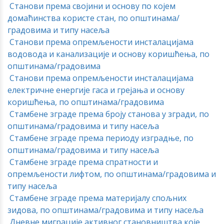
Станови према својини и основу по којем
домаћинства користе стан, по општинама/
градовима и типу насеља
Станови према опремљености инсталацијама
водовода и канализације и основу коришћења, по
општинама/градовима
Станови према опремљености инсталацијама
електричне енергије гаса и грејања и основу
коришћења, по општинама/градовима
Стамбене зграде према броју станова у згради, по
општинама/градовима и типу насеља
Стамбене зграде према периоду изградње, по
општинама/градовима и типу насеља
Стамбене зграде према спратности и
опремљености лифтом, по општинама/градовима и
типу насеља
Стамбене зграде према материјалу спољних
зидова, по општинама/градовима и типу насеља
Дневне миграције активног становништва које