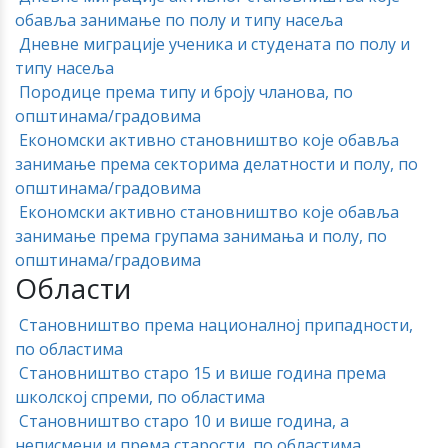
обавља занимање по полу и типу насеља
Дневне миграције ученика и студената по полу и
типу насеља
Породице према типу и броју чланова, по
општинама/градовима
Економски активно становништво које обавља
занимање према секторима делатности и полу, по
општинама/градовима
Економски активно становништво које обавља
занимање према групама занимања и полу, по
општинама/градовима
Области
Становништво према националној припадности,
по областима
Становништво старо 15 и више година према
школској спреми, по областима
Становништво старо 10 и више година, а
неписмени и према старости, по областима