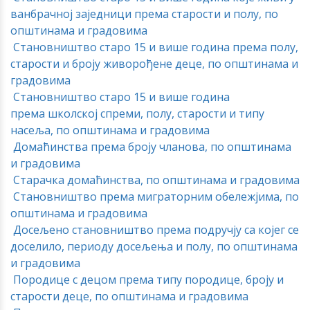
ванбрачној заједници према старости и полу, по
општинама и градовима
С
тановништво старо 15 и више година према полу,
старости и броју живорођене деце, по општинама и
градовима
С
тановништво старо 15 и више година
према школској спреми, полу, старости и типу
насеља, по општинама и градовима
Домаћинства према броју чланова, по општинама
и градовима
Старачка домаћинства, по општинама и градовима
Становништво према миграторним обележјима, по
општинама и градовима
Досељено становништво према подручју са којег се
доселило, периоду досељења и полу, по општинама
и градовима
Породице с децом према типу породице, броју и
старости деце, по општинама и градовима