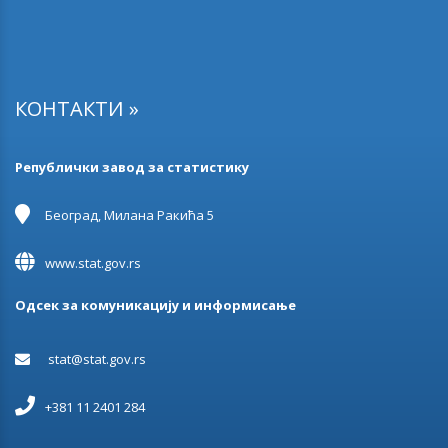
КОНТАКТИ »
Републички завод за статистику
Београд, Милана Ракића 5
www.stat.gov.rs
Одсек за комуникацију и информисање
stat@stat.gov.rs
+381 11 2401 284