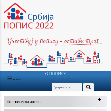
О ПОПИСУ
|
Питајте нас
Контакт
Мени
Постпописна анкета