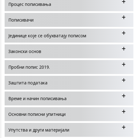
Процес пописивања
Пописивачи
Јединице које се обухватају пописом
Законски основ
Пробни попис 2019.
Заштита података
Време и начин пописивања
Основни пописни упитници
Упутства и други материјали