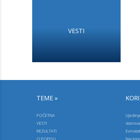
VESTI
TEME »
KORI
POČETNA
Ujedinje
VESTI
stanova
REZULTATI
Evrosta
O POPISU
Nacional