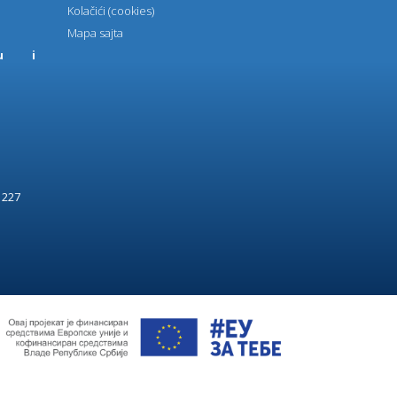
Kolačići (cookies)
Mapa sajta
ju i 
. 227