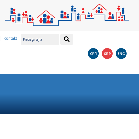
|
Kontakt
СРП
SRP
ENG