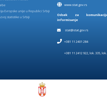
www.stat.gov.rs
ebe
ija Evropske unije u Republici Srbiji
Odsek za komunikaci
zvoj statistike u Srbiji
informisanje
stat@stat.gov.rs
+381 11 2401 284
+381 11 2412 922, lok. 335, lok