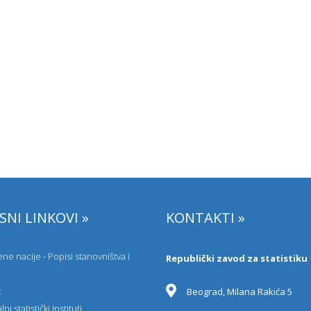
SNI LINKOVI »
KONTAKTI »
ne nacije - Popisi stanovništva i
Republički zavod za statistiku
t
Beograd, Milana Rakića 5
ni statistički instituti