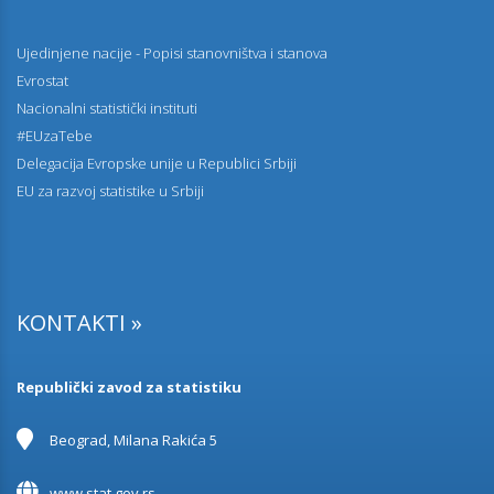
Ujedinjene nacije - Popisi stanovništva i stanova
Evrostat
Nacionalni statistički instituti
#EUzaTebe
Delegacija Evropske unije u Republici Srbiji
EU za razvoj statistike u Srbiji
KONTAKTI »
Republički zavod za statistiku
Beograd, Milana Rakića 5
www.stat.gov.rs